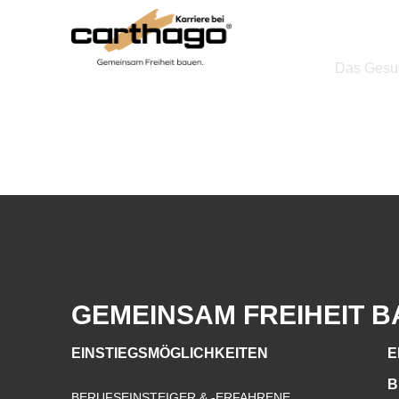
Zum
Inhalt
springen
Das Gesuch
GEMEINSAM FREIHEIT B
EINSTIEGSMÖGLICHKEITEN
E
B
BERUFSEINSTEIGER & -ERFAHRENE