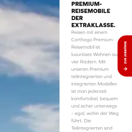
PREMIUM-
REISEMOBILE
DER
EXTRAKLASSE.
Reisen mit einem
Carthago Premium-
ZUR JOBBÖRSE
Reisemobil ist
luxuriöses Wohnen auf
vier Rädern. Mit
unseren Premium
teilintegrierten und
integrierten Modellen
ist man jederzeit
komfortabel, bequem
und sicher unterwegs
– egal, wohin der Weg
führt. Die
Teilintegrierten sind