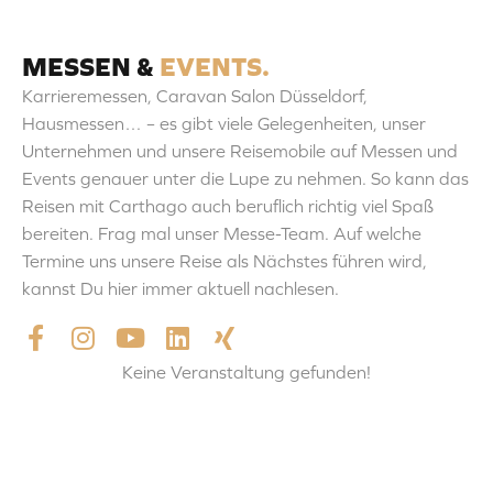
MESSEN &
EVENTS.
Karrieremessen, Caravan Salon Düsseldorf,
Hausmessen… – es gibt viele Gelegenheiten, unser
Unternehmen und unsere Reisemobile auf Messen und
Events genauer unter die Lupe zu nehmen. So kann das
Reisen mit Carthago auch beruflich richtig viel Spaß
bereiten. Frag mal unser Messe-Team. Auf welche
Termine uns unsere Reise als Nächstes führen wird,
kannst Du hier immer aktuell nachlesen.
F
I
Y
L
X
a
n
o
i
i
c
s
u
n
n
Keine Veranstaltung gefunden!
e
t
t
k
g
b
a
u
e
o
g
b
d
o
r
e
i